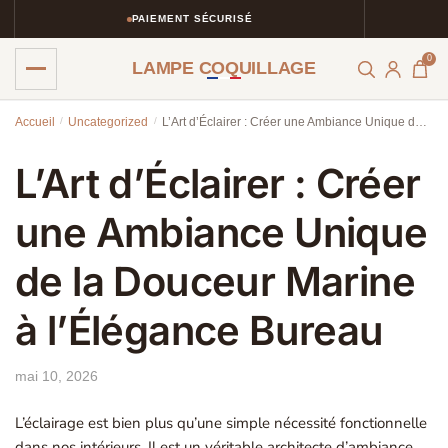
PAIEMENT SÉCURISÉ
0
LAMPE COQUILLAGE
Skip
Skip
Accueil
/
Uncategorized
/
L’Art d’Éclairer : Créer une Ambiance Unique de la Douceur Marine à l’Élégance Bureau
to
to
navigation
content
L’Art d’Éclairer : Créer
une Ambiance Unique
de la Douceur Marine
à l’Élégance Bureau
mai 10, 2026
L’éclairage est bien plus qu’une simple nécessité fonctionnelle
dans nos intérieurs. Il est un véritable architecte d’ambiance,