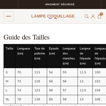
PAIEMENT SÉCURISÉ
0
LAMPE COQUILLAGE
Skip
Skip
to
to
Guide des Tailles
navigation
content
Taille
Longueur
Tour de
Epaule
Longueur
Largeur
Longue
(cm)
poitrine
(cm)
des
de
de
(cm)
manches
l’épaule
l’épaule
(cm)
(cm)
(cm)
S
70
113
54
55
11.5
100
M
72
118
56
56
12
102
L
74
123
58
57
12.5
104
XL
76
128
60
58
13
106