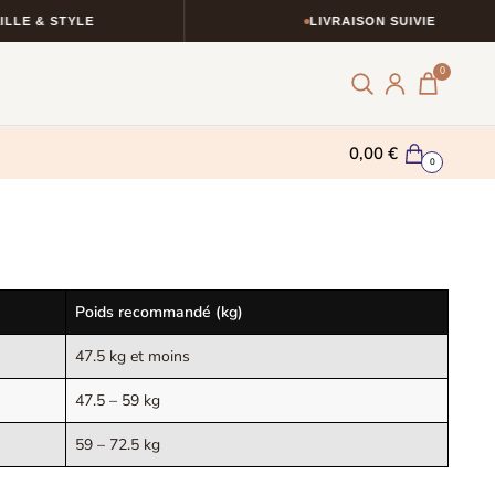
LLE & STYLE
LIVRAISON SUIVIE
0
0,00
€
0
Poids recommandé (kg)
47.5 kg et moins
47.5 – 59 kg
59 – 72.5 kg