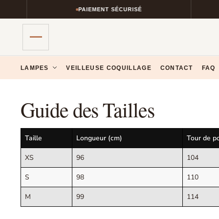
PAIEMENT SÉCURISÉ
Skip
Skip
LAMPES
VEILLEUSE COQUILLAGE
CONTACT
FAQ
to
to
navigation
content
Guide des Tailles
Taille
Longueur (cm)
Tour de po
XS
96
104
S
98
110
M
99
114