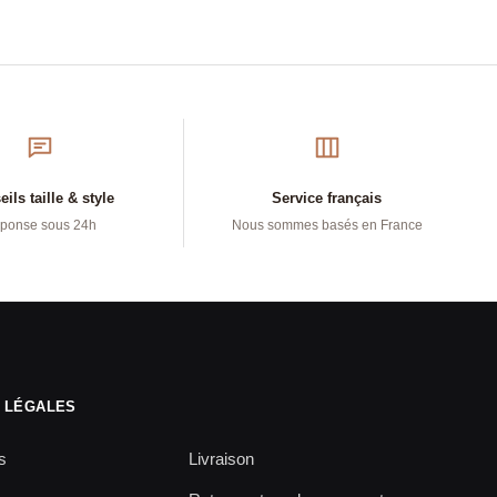
ils taille & style
Service français
ponse sous 24h
Nous sommes basés en France
 LÉGALES
s
Livraison