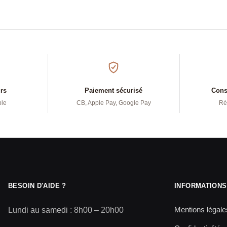
urs
Paiement sécurisé
Conse
ple
CB, Apple Pay, Google Pay
Ré
BESOIN D'AIDE ?
INFORMATIONS
Mentions légale
Lundi au samedi : 8h00 – 20h00